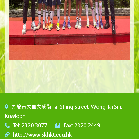
九龍黃大仙大成街 Tai Shing Street, Wong Tai Sin,
Kowloon.
Tel: 2320 3077
Fax: 2320 2449
http://www.skhkt.edu.hk