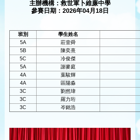
主辦機構：救世軍卜維廉中學
參賽日期：2026年04月18日
班別
學生姓名
5A
莊壹舜
5B
陳奕熹
5C
冷俊傑
5A
謝麥庭
4A
葉駿輝
4A
區陽淼
3C
劉然瑋
3C
羅力珩
3C
岑銘浩