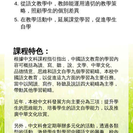
4.
從語文教學中，教師能運用適切的教學策
略，照顧學生的個別差異
5.
在教學活動中，延展課堂學習，促進學生
自學
課程特色：
根據中文科課程指引指出，中國語文教育的學習內
容可概括為讀、寫、聽 、說、文學、中華文化、
品德情意、思維和語文自學九個學習範疇。本校中
國語文教育，以促進這九方面的學習為主要任務。
當中以閱讀、寫作、聆聽及說話四大範疇為主導，
帶動其他學習範疇。
近年，本校中文科發展方向主要分為三項：提升學
生的思維能力、培養學生的語文自學能力，以及推
廣中華文化欣賞。
另外，中文科會定期舉辦多元化的活動，透過各類
型的活動，激發學生對學習中國語文的興趣。校內