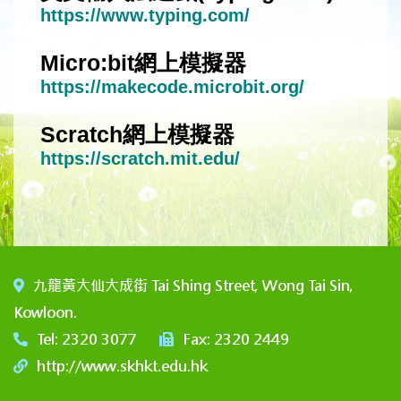
https://www.typing.com/
Micro:bit網上模擬器
https://makecode.microbit.org/
Scratch網上模擬器
https://scratch.mit.edu/
九龍黃大仙大成街 Tai Shing Street, Wong Tai Sin,
Kowloon.
Tel: 2320 3077
Fax: 2320 2449
http://www.skhkt.edu.hk