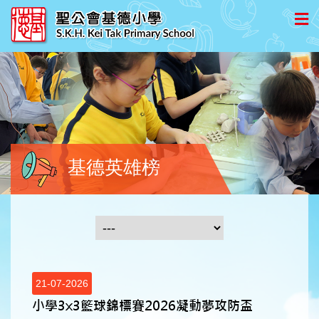
基德英雄榜
21-07-2026
小學3x3籃球錦標賽2026凝動夢攻防盃