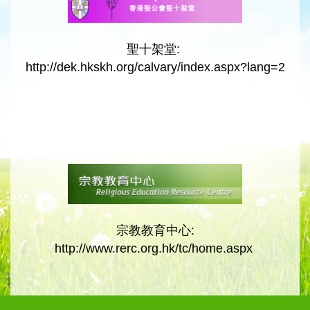
聖十架堂:
http://dek.hkskh.org/calvary/index.aspx?lang=2
宗教教育中心:
http://www.rerc.org.hk/tc/home.aspx